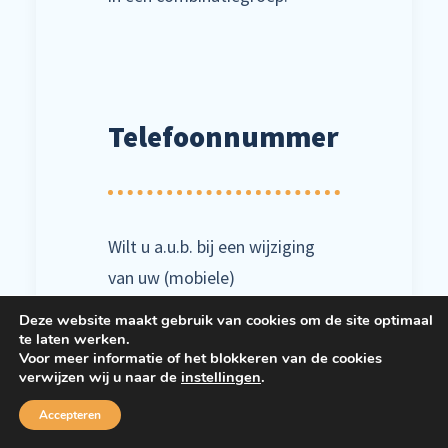
Telefoonnummer
Wilt u a.u.b. bij een wijziging
van uw (mobiele)
telefoonnummer dit
Deze website maakt gebruik van cookies om de site optimaal
doorgeven aan onze
te laten werken.
Voor meer informatie of het blokkeren van de cookies
administratie?! We houden
verwijzen wij u naar de
instellingen
.
graag uw adresgegevens +
Accepteren
telefoonnummers up-to-date,