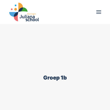
School
Ouders
Leerlingen
Agenda
Groep 1b
Nieuws
Contact