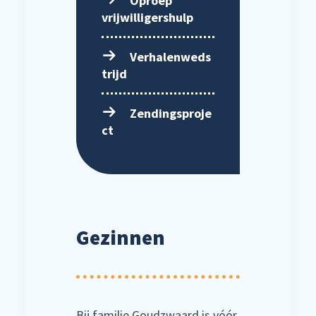
Oproep
vrijwilligershulp
Verhalenweds
trijd
Zendingsproje
ct
Gezinnen
Bij familie Goudzwaard is vóór