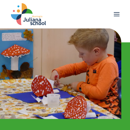
School
Ouders
Leerlingen
Agenda
Nieuws
Contact