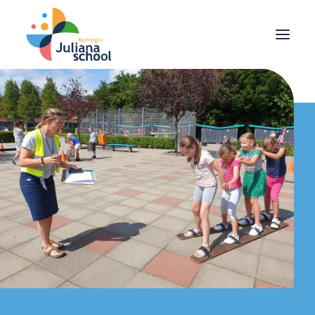
School
Ouders
Leerlingen
Agenda
Nieuws
Contact