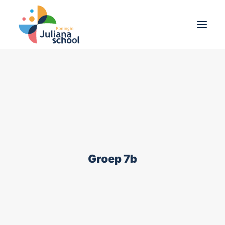
School
Ouders
Leerlingen
Agenda
Groep 7b
Nieuws
Contact