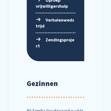
Oproep
vrijwilligershulp
Verhalenweds
trijd
Zendingsproje
ct
Gezinnen
Bij familie Goudzwaard is vóór