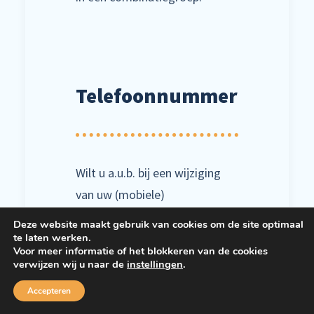
Telefoonnummer
Wilt u a.u.b. bij een wijziging
van uw (mobiele)
telefoonnummer dit
Deze website maakt gebruik van cookies om de site optimaal
doorgeven aan onze
te laten werken.
Voor meer informatie of het blokkeren van de cookies
administratie?! We houden
verwijzen wij u naar de
instellingen
.
graag uw adresgegevens +
Accepteren
telefoonnummers up-to-date,