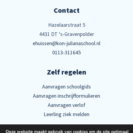
Contact
Hazelaarstraat 5
4431 DT ‘s-Gravenpolder
ehuissen@kon-julianaschool.nl
0113-311645
Zelf regelen
Aanvragen schoolgids
Aanvragen inschrijfformulieren
Aanvragen verlof
Leerling ziek melden
Deze website maakt gebruik van cookies om de site optimaal